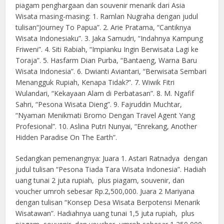
piagam penghargaan dan souvenir menarik dari Asia
Wisata masing-masing: 1. Ramlan Nugraha dengan judul
tulisan“Journey To Papua”. 2. Arie Pratama, “Cantiknya
Wisata Indonesiaku”. 3. Jaka Samudri, “Indahnya Kampung
Friweni”. 4. Siti Rabiah, “Impianku Ingin Berwisata Lagi ke
Toraja”. 5. Hasfarm Dian Purba, “Bantaeng, Warna Baru
Wisata Indonesia”. 6. Dwianti Aviantari, “Berwisata Sembari
Menangguk Rupiah, Kenapa Tidak?”. 7. Wiwik Fitri
Wulandari, “Kekayaan Alam di Perbatasan”. 8. M. Ngafif
Sahri, “Pesona Wisata Dieng”. 9. Fajruddin Muchtar,
“Nyaman Menikmati Bromo Dengan Travel Agent Yang
Profesional”. 10. Aslina Putri Nunyai, “Enrekang, Another
Hidden Paradise On The Earth”.
Sedangkan pemenangnya: Juara 1. Astari Ratnadya dengan
judul tulisan “Pesona Tiada Tara Wisata Indonesia”. Hadiah
uang tunai 2 juta rupiah, plus piagam, souvenir, dan
voucher umroh sebesar Rp.2,500,000. Juara 2 Mariyana
dengan tulisan “Konsep Desa Wisata Berpotensi Menarik
Wisatawan”. Hadiahnya uang tunai 1,5 juta rupiah, plus