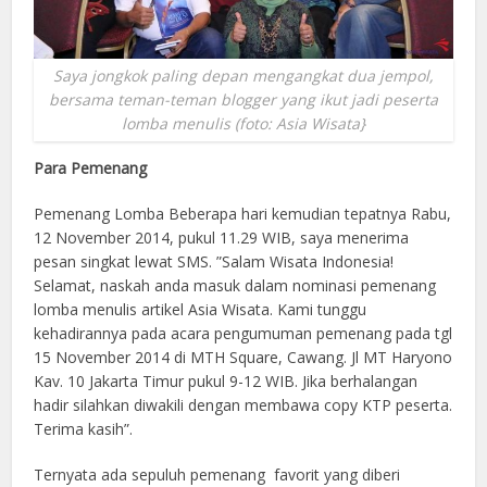
Saya jongkok paling depan mengangkat dua jempol,
bersama teman-teman blogger yang ikut jadi peserta
lomba menulis (foto: Asia Wisata}
Para Pemenang
Pemenang Lomba Beberapa hari kemudian tepatnya Rabu,
12 November 2014, pukul 11.29 WIB, saya menerima
pesan singkat lewat SMS. ”Salam Wisata Indonesia!
Selamat, naskah anda masuk dalam nominasi pemenang
lomba menulis artikel Asia Wisata. Kami tunggu
kehadirannya pada acara pengumuman pemenang pada tgl
15 November 2014 di MTH Square, Cawang. Jl MT Haryono
Kav. 10 Jakarta Timur pukul 9-12 WIB. Jika berhalangan
hadir silahkan diwakili dengan membawa copy KTP peserta.
Terima kasih”.
Ternyata ada sepuluh pemenang favorit yang diberi