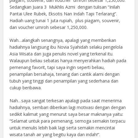
piagam, souvenir, dan voucher umroh sebesar 1,250,000.
Sedangkan Juara 3 Mukhlis Azmi dengan tulisan “Inilah
Pantai Ulee Rubek, Eksotis Nan Indah Tapi Terlarang”.
Hadiah uang tunai 1 juta rupiah, plus piagam, souvenir,
dan voucher umroh sebesar 1,250,000.
Wah…alangkah senangnya, apalagi yang memberikan
hadiahnya langsung ibu Novia Syahidah selaku pengelola
Asia Wisata dan juga penulis novel yang terkenal itu.
Walaupun beliau sebatas hanya menyerahkan hadiah pada
pemenang favorit, tapi saya ingin seperti beliau,
penampilan bersahaja, tenang dan cantik alami dengan
tubuh yang tinggi dan penampilan yang sederhana dan
cukup beribawa.
Nah…saya sangat terkesan apalagi pada saat menerima
hadiahnya, sembari diberikan lagi motivasi dengan dengan
sedikit kalimat yang menurut saya besar maknanya yaitu:
“Selamat untuk para pemenang, semoga semakin terpacu
untuk menulis lebih baik lagi serta semakin mencintai
wisata tanah air yang begitu kaya dan indah!”.