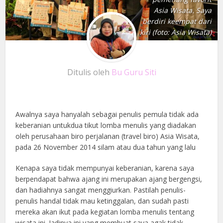
Asia Wisata. Saya
berdiri keempat dari
kiri (foto: Asia Wisata)
Ditulis oleh
Bu Guru Siti
Awalnya saya hanyalah sebagai penulis pemula tidak ada
keberanian untukdua tikut lomba menulis yang diadakan
oleh perusahaan biro perjalanan (travel biro) Asia Wisata,
pada 26 November 2014 silam atau dua tahun yang lalu
Kenapa saya tidak mempunyai keberanian, karena saya
berpendapat bahwa ajang ini merupakan ajang bergengsi,
dan hadiahnya sangat menggiurkan. Pastilah penulis-
penulis handal tidak mau ketinggalan, dan sudah pasti
mereka akan ikut pada kegiatan lomba menulis tentang
wisata ini. Jadinya ini yang membuat saya agak tidak