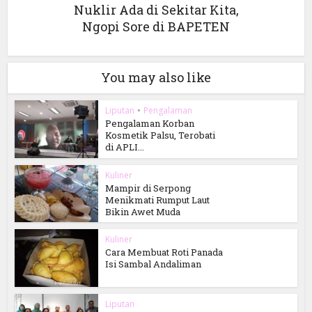
Nuklir Ada di Sekitar Kita,
Ngopi Sore di BAPETEN
You may also like
Liputan
•
Pengalaman
Pengalaman Korban
Kosmetik Palsu, Terobati
di APLI...
Kuliner
Mampir di Serpong
Menikmati Rumput Laut
Bikin Awet Muda
Kuliner
Cara Membuat Roti Panada
Isi Sambal Andaliman
Liputan