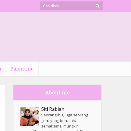
n
Parenting
About me
Siti Rabiah
Seorang ibu, juga seorang
guru yang berusaha
semaksimal mungkin