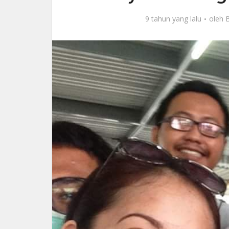
9 tahun yang lalu
oleh
B