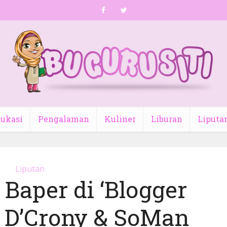
ukasi
Pengalaman
Kuliner
Liburan
Liputa
Liputan
 Baper di ‘Blogger
g D’Crony & SoMan