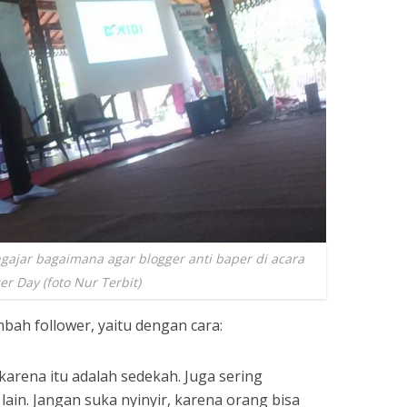
ajar bagaimana agar blogger anti baper di acara
er Day (foto Nur Terbit)
ah follower, yaitu dengan cara:
karena itu adalah sedekah. Juga sering
ain. Jangan suka nyinyir, karena orang bisa