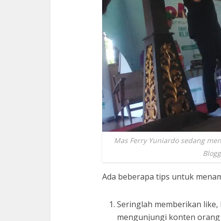
Mas Ferry Yuniardo sedang meng
Blogg
Ada beberapa tips untuk menamb
Seringlah memberikan like, 
mengunjungi konten orang l