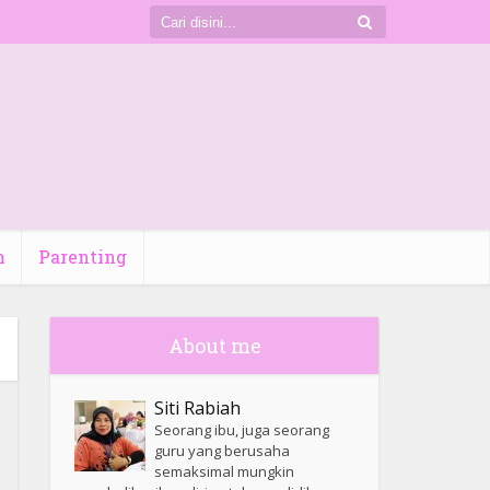
n
Parenting
About me
Siti Rabiah
Seorang ibu, juga seorang
guru yang berusaha
semaksimal mungkin